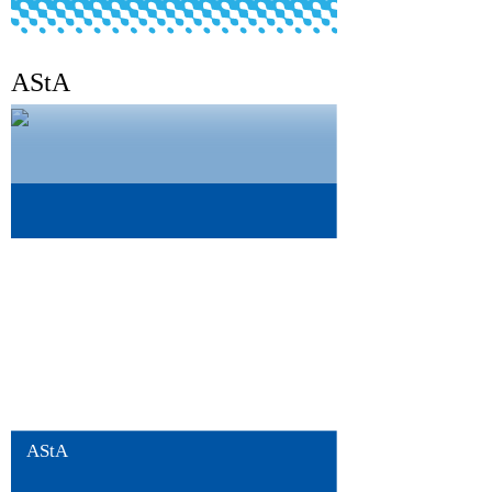
AStA
Bald gewählt
AStA