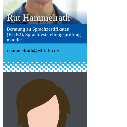
Rut Hammelrath
Beratung zu Sprachzertifikaten
(B1/B2), Sprachfeststellungsprüfung
moodle
r.hammelrath@wbk-bo.de