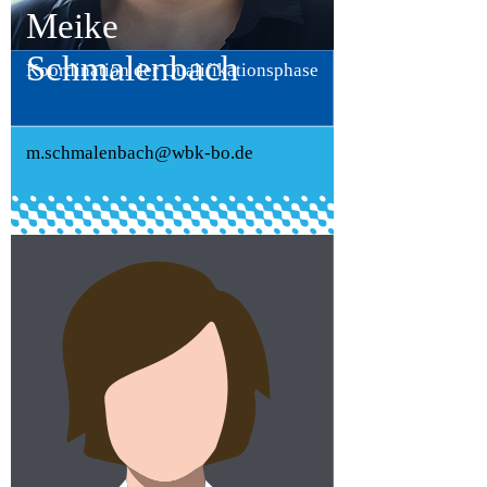
Meike
Schmalenbach
Koordination der Qualifikationsphase
m.schmalenbach@wbk-bo.de