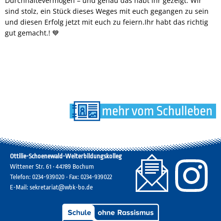
Durchhaltevermögen – und genau das habt ihr gezeigt. Wir
sind stolz, ein Stück dieses Weges mit euch gegangen zu sein
und diesen Erfolg jetzt mit euch zu feiern.Ihr habt das richtig
gut gemacht.! 💙
Ottilie-Schoenewald-Weiterbildungskolleg
Wittener Str. 61 • 44789 Bochum
Telefon: 0234-939020 • Fax: 0234-939022
E-Mail: sekretariat@wbk-bo.de