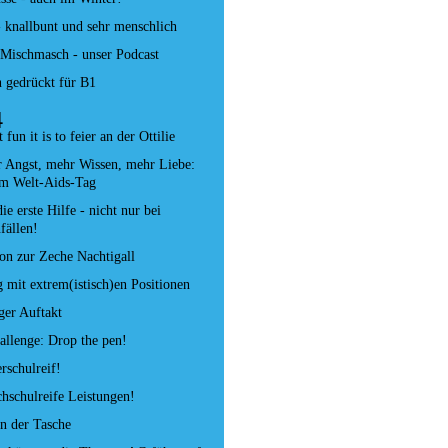
- knallbunt und sehr menschlich
s Mischmasch - unser Podcast
 gedrückt für B1
4
fun it is to feier an der Ottilie
 Angst, mehr Wissen, mehr Liebe:
um Welt-Aids-Tag
die erste Hilfe - nicht nur bei
fällen!
on zur Zeche Nachtigall
mit extrem(istisch)en Positionen
ger Auftakt
allenge: Drop the pen!
rschulreif!
hschulreife Leistungen!
in der Tasche