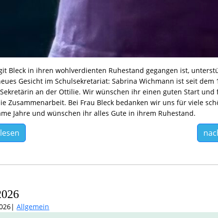
it Bleck in ihren wohlverdienten Ruhestand gegangen ist, unterst
eues Gesicht im Schulsekretariat: Sabrina Wichmann ist seit dem 1
Sekretärin an der Ottilie. Wir wünschen ihr einen guten Start und
die Zusammenarbeit. Bei Frau Bleck bedanken wir uns für viele sc
me Jahre und wünschen ihr alles Gute in ihrem Ruhestand.
lesen
nac
2026
2026
Allgemein