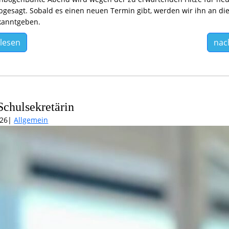
abgesagt. Sobald es einen neuen Termin gibt, werden wir ihn an di
ekanntgeben.
lesen
nac
chulsekretärin
026
Allgemein