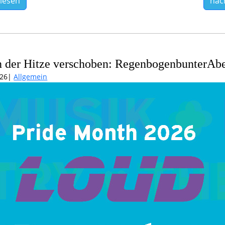
lesen
nac
 der Hitze verschoben: RegenbogenbunterAb
026
Allgemein