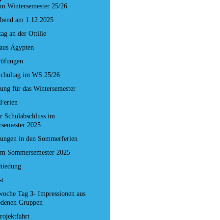
im Wintersemester 25/26
Abend am 1.12.2025
ag an der Ottilie
aus Ägypten
Prüfungen
Schultag im WS 25/26
ng für das Wintersemester
Ferien
er Schulabschluss im
semester 2025
ungen in den Sommerferien
 im Sommersemester 2025
hiedung
st
woche Tag 3- Impressionen aus
edenen Gruppen
rojektfahrt