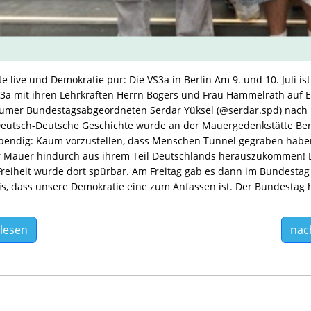
e live und Demokratie pur: Die VS3a in Berlin Am 9. und 10. Juli ist
S3a mit ihren Lehrkräften Herrn Bogers und Frau Hammelrath auf 
umer Bundestagsabgeordneten Serdar Yüksel (@serdar.spd) nach 
 Deutsch-Deutsche Geschichte wurde an der Mauergedenkstätte Be
ebendig: Kaum vorzustellen, dass Menschen Tunnel gegraben habe
r Mauer hindurch aus ihrem Teil Deutschlands herauszukommen! 
Freiheit wurde dort spürbar. Am Freitag gab es dann im Bundestag
is, dass unsere Demokratie eine zum Anfassen ist. Der Bundestag 
lesen
nac