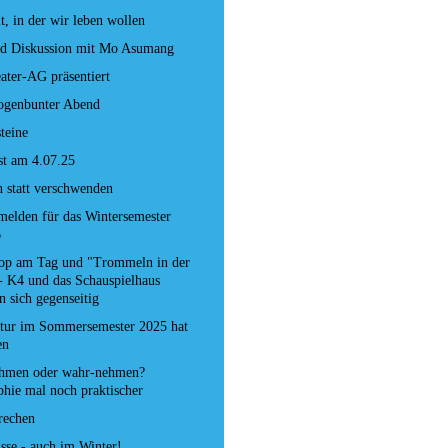
t, in der wir leben wollen
nd Diskussion mit Mo Asumang
ater-AG präsentiert
ogenbunter Abend
steine
st am 4.07.25
 statt verschwenden
nmelden für das Wintersemester
6
op am Tag und "Trommeln in der
- K4 und das Schauspielhaus
n sich gegenseitig
tur im Sommersemester 2025 hat
en
hmen oder wahr-nehmen?
phie mal noch praktischer
rechen
sse - auch im Winter!