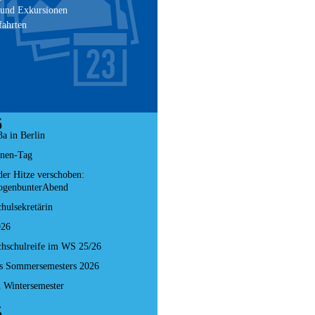
 und Exkursionen
fahrten
6
a in Berlin
nnen-Tag
er Hitze verschoben:
ogenbunterAbend
hulsekretärin
026
hschulreife im WS 25/26
es Sommersemesters 2026
 Wintersemester
5