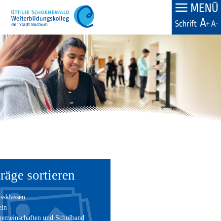
Skip
to
content
räge sortieren
ssklassen
ein
gemeinschaften und Schulband