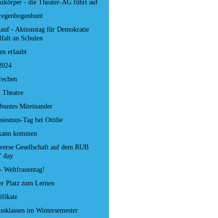
zkörper - die Theater-AG führt auf
t regenbogenbunt
hauf - Aktionstag für Demokratie
lfalt an Schulen
n erlaubt
2024
rechen
 Theatre
 buntes Miteinander
ssismus-Tag bei Ottilie
 kann kommen
verse Gesellschaft auf dem RUB
' day
- Weltfrauentag!
er Platz zum Lernen
ifikate
ssklassen im Wintersemester