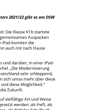
ters 2021/22 gibt es am OSW
t: Die Klasse K1b startete
em gemeinsamen Auspacken
m iPad konnten die
ann auch mit nach Hause
s und darüber, in einer iPad-
uschel. „Die Modernisierung
Deutschland sehr schleppend,
an sich umso mehr über diese
 und diese Möglichkeit.“
h die Zukunft.
uf vielfältige Art und Weise
setzt werden: als Heft, als
ra, als digitales Schulbuch,