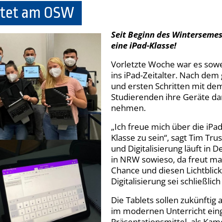
artet am OSW
Seit Beginn des Wintersemes
eine iPad-Klasse!
Vorletzte Woche war es sowei
ins iPad-Zeitalter. Nach d
und ersten Schritten mit de
Studierenden ihre Geräte d
nehmen.
„Ich freue mich über die iPad
Klasse zu sein“, sagt Tim Tr
und Digitalisierung läuft in 
in NRW sowieso, da freut m
Chance und diesen Lichtblick
Digitalisierung sei schließlic
Die Tablets sollen zukünftig a
im modernen Unterricht einge
Präsentationsmittel, als Kame