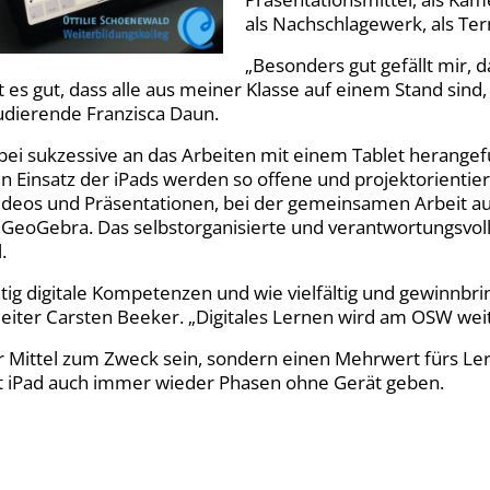
als Nachschlagewerk, als Ter
„Besonders gut gefällt mir, 
es gut, dass alle aus meiner Klasse auf einem Stand sind, 
tudierende Franzisca Daun.
ei sukzessive an das Arbeiten mit einem Tablet herangefü
Einsatz der iPads werden so offene und projektorientier
nvideos und Präsentationen, bei der gemeinsamen Arbeit 
eoGebra. Das selbstorganisierte und verantwortungsvolle 
.
tig digitale Kompetenzen und wie vielfältig und gewinnbri
leiter Carsten Beeker. „Digitales Lernen wird am OSW we
nur Mittel zum Zweck sein, sondern einen Mehrwert fürs Le
t iPad auch immer wieder Phasen ohne Gerät geben.